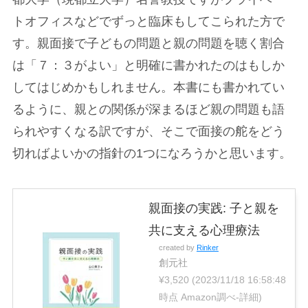
トオフィスなどでずっと臨床もしてこられた方で
す。親面接で子どもの問題と親の問題を聴く割合
は「７：３がよい」と明確に書かれたのはもしか
してはじめかもしれません。本書にも書かれてい
るように、親との関係が深まるほど親の問題も語
られやすくなる訳ですが、そこで面接の舵をどう
切ればよいかの指針の1つになろうかと思います。
親面接の実践: 子と親を
共に支える心理療法
created by
Rinker
創元社
¥3,520
(2023/11/18 16:58:48
時点 Amazon調べ-
詳細)