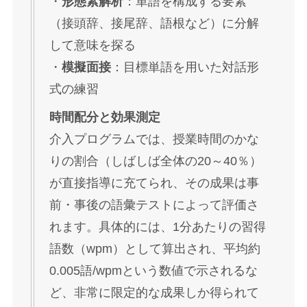
・
形態素解析
：単語を構成する要素
（接頭辞、接尾辞、語根など）に分解
して意味を探る
・
模擬面接
：目標単語を用いた対話形
式の練習
時間配分と効果測定
介入プログラムでは、授業時間のかな
りの割合（しばしば全体の20～40％）
が直接指導に充てられ、その成果は事
前・事後の語彙テストによって評価さ
れます。具体的には、1分あたりの習得
語数（wpm）として算出され、平均約
0.005語/wpmという数値で示されるな
ど、非常に限定的な成果しか得られて