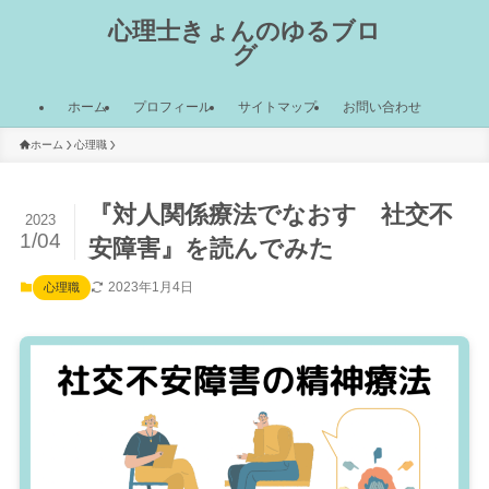
心理士きょんのゆるブロ
グ
ホーム
プロフィール
サイトマップ
お問い合わせ
ホーム
心理職
『対人関係療法でなおす 社交不
2023
1/04
安障害』を読んでみた
2023年1月4日
心理職